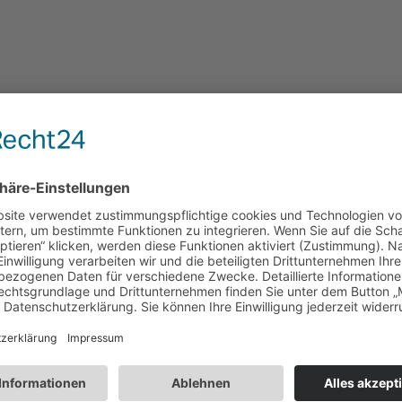
isiert, doppelwandige Konstruktion, in einem Stück gefertigt.
6,20 m / 20' 4"
2,28 m / 7' 5"
1,10 m / 43"