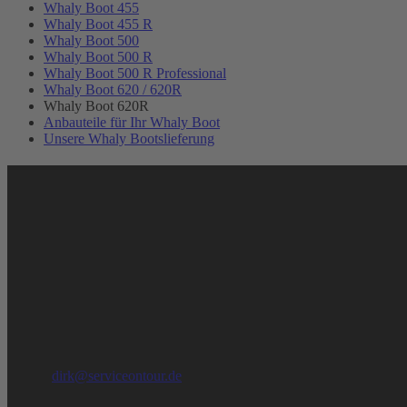
Whaly Boot 455
Whaly Boot 455 R
Whaly Boot 500
Whaly Boot 500 R
Whaly Boot 500 R Professional
Whaly Boot 620 / 620R
Whaly Boot 620R
Anbauteile für Ihr Whaly Boot
Unsere Whaly Bootslieferung
Nehmen Sie Kontakt auf
Anfahrt
Unsere Adresse
Serviceontour.de UG
Am Rothen Berg 5
56745 Bell
Telefon:
+49 (0) 151 - 64 69 00 00
Email:
dirk@serviceontour.de