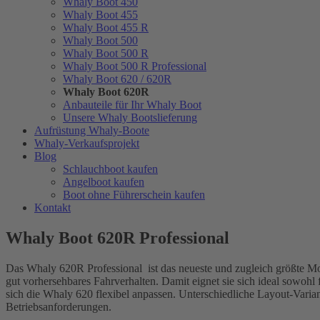
Whaly Boot 450
Whaly Boot 455
Whaly Boot 455 R
Whaly Boot 500
Whaly Boot 500 R
Whaly Boot 500 R Professional
Whaly Boot 620 / 620R
Whaly Boot 620R
Anbauteile für Ihr Whaly Boot
Unsere Whaly Bootslieferung
Aufrüstung Whaly-Boote
Whaly-Verkaufsprojekt
Blog
Schlauchboot kaufen
Angelboot kaufen
Boot ohne Führerschein kaufen
Kontakt
Whaly Boot 620R Professional
Das Whaly 620R Professional ist das neueste und zugleich größte Mod
gut vorhersehbares Fahrverhalten. Damit eignet sie sich ideal sowohl fü
sich die Whaly 620 flexibel anpassen. Unterschiedliche Layout-Varia
Betriebsanforderungen.