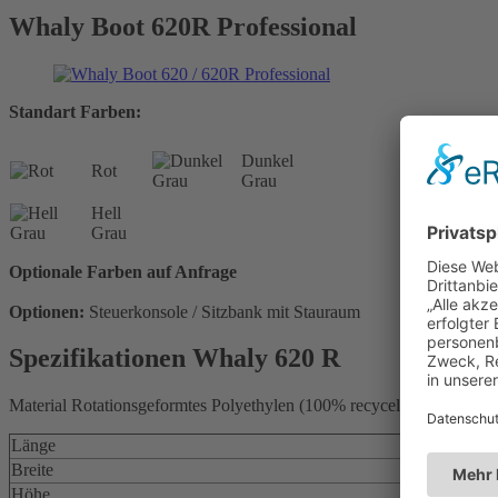
Whaly Boot 620R Professional
Standart Farben:
Dunkel
Rot
Grau
Hell
Grau
Optionale Farben auf Anfrage
Optionen:
Steuerkonsole / Sitzbank mit Stauraum
Spezifikationen Whaly 620 R
Material Rotationsgeformtes Polyethylen (100% recycelbar). UV-stabil
Länge
Breite
Höhe