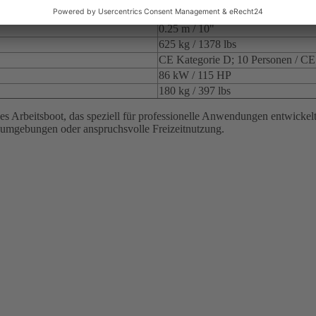
0.52 m / 20.5"
0.25 m / 10"
625 kg / 1378 lbs
CE Kategorie D; 10 Personen / CE
86 kW / 115 HP
180 kg / 397 lbs
ges Arbeitsboot, das speziell für professionelle Anwendungen entwickelt
eitsumgebungen oder anspruchsvolle Freizeitnutzung.