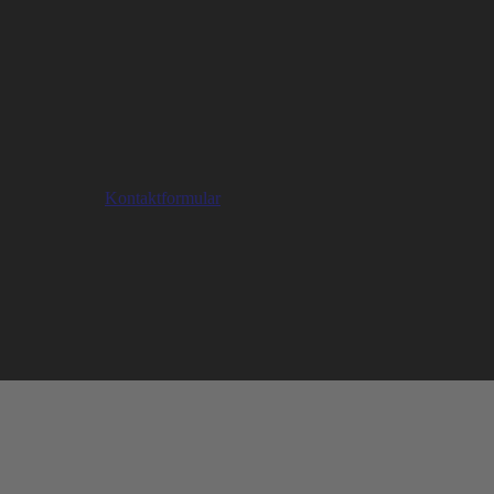
nen gerne unser
Kontaktformular
verwenden. Wir werden so schnell wi