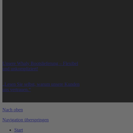
Der richtige Zeitpunkt
Geschäftszeiten
Mo-Sa:
nach Vereinbarung
So:
Geschlossen
Bitte vereinbaren Sie einen Termin für persönliche Besuche. Sie kön
Unsere Whaly Bootslieferung – Flexibel
und unkompliziert!
Echte Bewertungen, echter Service:
„Lesen Sie selbst, warum unsere Kunden
uns vertrauen.“
Nach oben
Navigation überspringen
Start