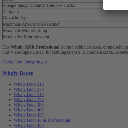
Spiegel (langer Schaft) Höhe des Hecks
Tiefgang
Gewicht (ca.)
Maximale Anzahl von Personen
Maximale Motorleistung
Maximales Motorgewicht
Das
Whaly 620R Professional
ist ein hochbelastbares, doppelschali
und Vielseitigkeit, ideal für Rettungsdienste, Sicherheitskräfte, Arb
Navigation überspringen
Whaly Boote
Whaly Boot 210
Whaly Boot 270
Whaly Boot 310
Whaly Boot 370
Whaly Boot 380
Whaly Boot 400
Whaly Boot 435
Whaly Boot 435R Professional
Whaly Boot 450