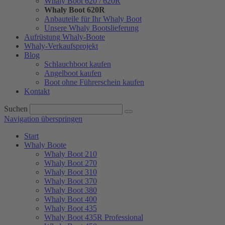
Whaly Boot 620 / 620R
Whaly Boot 620R
Anbauteile für Ihr Whaly Boot
Unsere Whaly Bootslieferung
Aufrüstung Whaly-Boote
Whaly-Verkaufsprojekt
Blog
Schlauchboot kaufen
Angelboot kaufen
Boot ohne Führerschein kaufen
Kontakt
Suchen
Navigation überspringen
Start
Whaly Boote
Whaly Boot 210
Whaly Boot 270
Whaly Boot 310
Whaly Boot 370
Whaly Boot 380
Whaly Boot 400
Whaly Boot 435
Whaly Boot 435R Professional